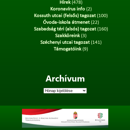
Hírek
(478)
Koronavírus info
(2)
Kossuth utcai (felsős) tagozat
(100)
Óvoda-iskola átmenet
(22)
Szabadság téri (alsós) tagozat
(160)
Szakköreink
(3)
Széchenyi utcai tagozat
(141)
Támogatóink
(9)
Archívum
Archívum