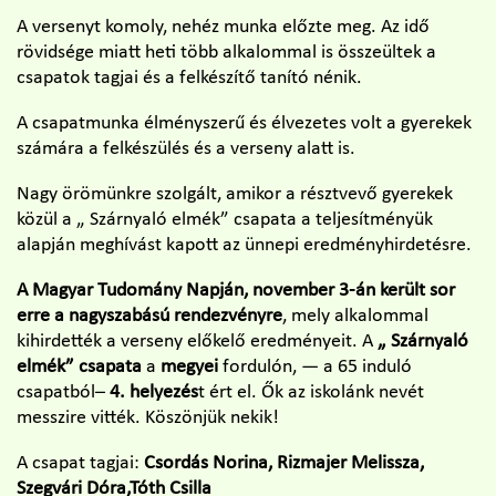
A versenyt komoly, nehéz munka előzte meg. Az idő
rövidsége miatt heti több alkalommal is összeültek a
csapatok tagjai és a felkészítő tanító nénik.
A csapatmunka élményszerű és élvezetes volt a gyerekek
számára a felkészülés és a verseny alatt is.
Nagy örömünkre szolgált, amikor a résztvevő gyerekek
közül a „ Szárnyaló elmék” csapata a teljesítményük
alapján meghívást kapott az ünnepi eredményhirdetésre.
A Magyar Tudomány Napján, november 3-án került sor
erre a nagyszabású rendezvényre
, mely alkalommal
kihirdették a verseny előkelő eredményeit. A
„ Szárnyaló
elmék” csapata
a
megyei
fordulón, — a 65 induló
csapatból–
4. helyezés
t ért el. Ők az iskolánk nevét
messzire vitték. Köszönjük nekik!
A csapat tagjai:
Csordás Norina, Rizmajer Melissza,
Szegvári Dóra,Tóth Csilla