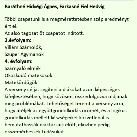
Baráthné Hidvégi Ágnes, Farkasné Fiel Hedvig
Többi csapatunk is a megmérettetésben szép eredményt
ért el.
Az alsó tagozat öt csapatot indított.
3.évfolyam:
Villám Számolók,
Szuper Agymanók
4. évfolyam:
Szárnyaló elmék
Okoskodó matekosok
Matekördögök
A verseny célja: segíteni a diákokat azon képességek
kifejlesztésében, hogy közösen, összedolgozva oldjanak
meg problémákat. Lehetőséget teremt a verseny arra,
hogy átéljék az együttgondolkodás örömét, és a logikus
gondolkodás mellett készségeiket közvetlenül is
bemutathassák diáktársaik előtt, eközben pedig
összemérhessék tudásukat.