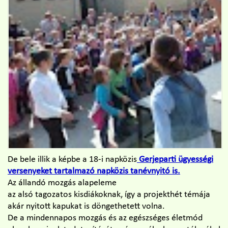
De bele illik a képbe a 18-i napközis
Gerjeparti ügyességi
versenyeket tartalmazó napközis tanévnyitó is.
Az állandó mozgás alapeleme
az alsó tagozatos kisdiákoknak, így a projekthét témája
akár nyitott kapukat is döngethetett volna.
De a mindennapos mozgás és az egészséges életmód