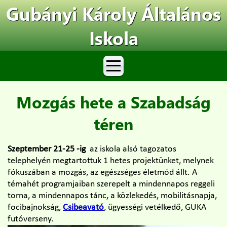
Gubányi Károly Általános
Iskola
Mozgás hete a Szabadság
téren
Szeptember 21-25 -ig
az iskola alsó tagozatos
telephelyén megtartottuk 1 hetes projektünket, melynek
fókuszában a mozgás, az egészséges életmód állt. A
témahét programjaiban szerepelt a mindennapos reggeli
torna, a mindennapos tánc, a közlekedés, mobilitásnapja,
focibajnokság,
Csibeavató
, ügyességi vetélkedő, GUKA
futóverseny.