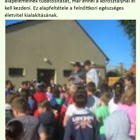
alapelemeinek tudatosítását, már ennél a korosztálynál el
kell kezdeni. Ez alapfeltétele a felnőttkori egészséges
életvitel kialakításának.