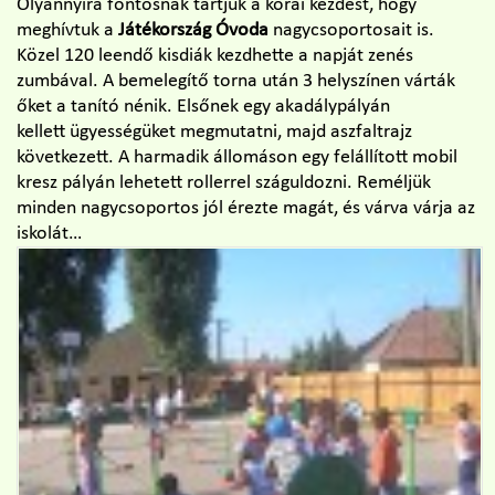
Olyannyira fontosnak tartjuk a korai kezdést, hogy
meghívtuk a
Játékország Óvoda
nagycsoportosait is.
Közel 120 leendő kisdiák kezdhette a napját zenés
zumbával. A bemelegítő torna után 3 helyszínen várták
őket a tanító nénik. Elsőnek egy akadálypályán
kellett ügyességüket megmutatni, majd aszfaltrajz
következett. A harmadik állomáson egy felállított mobil
kresz pályán lehetett rollerrel száguldozni. Reméljük
minden nagycsoportos jól érezte magát, és várva várja az
iskolát…