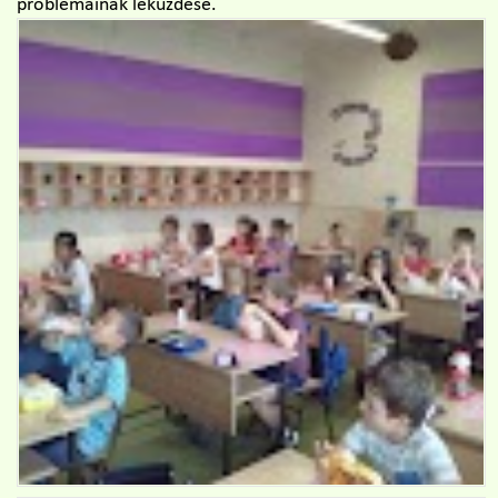
problémáinak leküzdése.