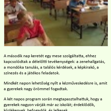
A második nap keretét egy mese szolgáltatta, ehhez
kapcsolódtak a délelőtti tevékenységek: a zenehallgatás,
a mondóka tanulás, a találós kérdések, a képkirakó, a
színezés és a játékos feladatok.
Mindkét napon lehetőség nyílt a kézműveskedésre is, amit
a gyerekek nagy örömmel fogadtak.
A két napos program során megtapasztalhattuk, hogy a
gyerekek nagyon várják már az iskolát; érdeklődők,
közlékenyek, befogadók, és lelkesek.