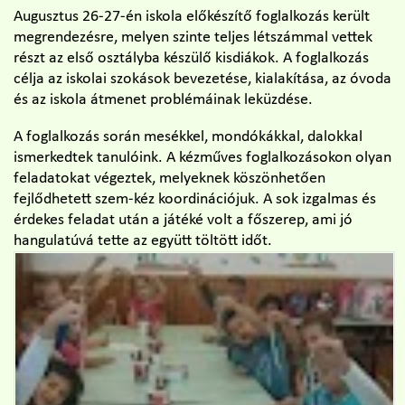
Augusztus 26-27-én iskola előkészítő foglalkozás került
megrendezésre, melyen szinte teljes létszámmal vettek
részt az első osztályba készülő kisdiákok. A foglalkozás
célja az iskolai szokások bevezetése, kialakítása, az óvoda
és az iskola átmenet problémáinak leküzdése.
A foglalkozás során mesékkel, mondókákkal, dalokkal
ismerkedtek tanulóink. A kézműves foglalkozásokon olyan
feladatokat végeztek, melyeknek köszönhetően
fejlődhetett szem-kéz koordinációjuk. A sok izgalmas és
érdekes feladat után a játéké volt a főszerep, ami jó
hangulatúvá tette az együtt töltött időt.