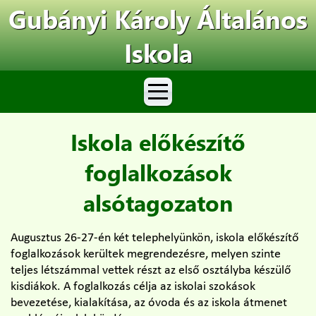
Gubányi Károly Általános
Iskola
Iskola előkészítő
foglalkozások
alsótagozaton
Augusztus 26-27-én két telephelyünkön, iskola előkészítő
foglalkozások kerültek megrendezésre, melyen szinte
teljes létszámmal vettek részt az első osztályba készülő
kisdiákok. A foglalkozás célja az iskolai szokások
bevezetése, kialakítása, az óvoda és az iskola átmenet