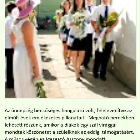
Az ünnepség bensőséges hangulatú volt, felelevenítve az
elmúlt évek emlékezetes pillanatait. Megható percekben
lehetett részünk, amikor a diákok egy szál virággal
mondtak köszönetet a szüleiknek az eddigi támogatásért.
A műsor végén az Igazgató Asszony mondott