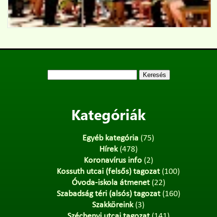
Keresés:
Kategóriák
Egyéb kategória
(75)
Hírek
(478)
Koronavírus info
(2)
Kossuth utcai (felsős) tagozat
(100)
Óvoda-iskola átmenet
(22)
Szabadság téri (alsós) tagozat
(160)
Szakköreink
(3)
Széchenyi utcai tagozat
(141)