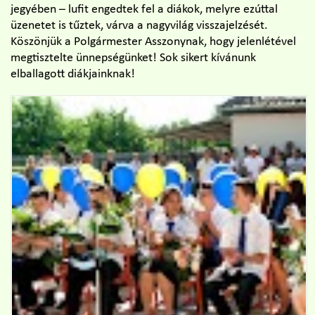
jegyében – lufit engedtek fel a diákok, melyre ezúttal
üzenetet is tűztek, várva a nagyvilág visszajelzését.
Köszönjük a Polgármester Asszonynak, hogy jelenlétével
megtisztelte ünnepségünket! Sok sikert kívánunk
elballagott diákjainknak!