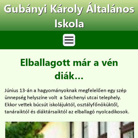
Gubányi Károly Általános
Iskola
Elballagott már a vén
diák…
Június 13-án a hagyományoknak megfelelően egy szép
ünnepség helyszíne volt a Széchenyi utcai telephely.
Ekkor vettek búcsút iskolájuktól, osztályfőnöküktől,
tanáraiktól és diáktársaiktól az elballagó nyolcadikosok.