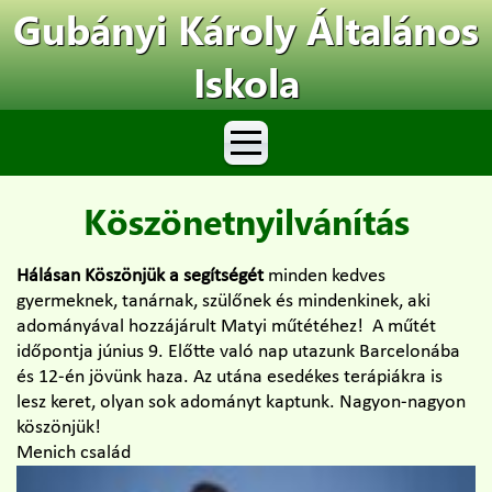
Gubányi Károly Általános
Iskola
Köszönetnyilvánítás
Hálásan Köszönjük a segítségét
minden kedves
gyermeknek, tanárnak, szülőnek és mindenkinek, aki
adományával hozzájárult Matyi műtétéhez! A műtét
időpontja június 9. Előtte való nap utazunk Barcelonába
és 12-én jövünk haza. Az utána esedékes terápiákra is
lesz keret, olyan sok adományt kaptunk. Nagyon-nagyon
köszönjük!
Menich család