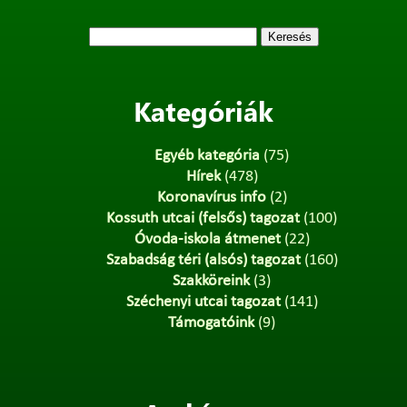
Keresés:
Kategóriák
Egyéb kategória
(75)
Hírek
(478)
Koronavírus info
(2)
Kossuth utcai (felsős) tagozat
(100)
Óvoda-iskola átmenet
(22)
Szabadság téri (alsós) tagozat
(160)
Szakköreink
(3)
Széchenyi utcai tagozat
(141)
Támogatóink
(9)