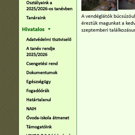
Osztályaink a
2025/2026-os tanévben
A vendéglátók búcsúzóul 
Tanáraink
éreztük magunkat a kedv
Hivatalos
szeptemberi találkozásu
Adatvédelmi tisztviselő
A tanév rendje
2025/2026
Csengetési rend
Dokumentumok
Egészségügy
Fogadóórák
Határtalanul
NAIH
Óvoda-iskola átmenet
Támogatóink