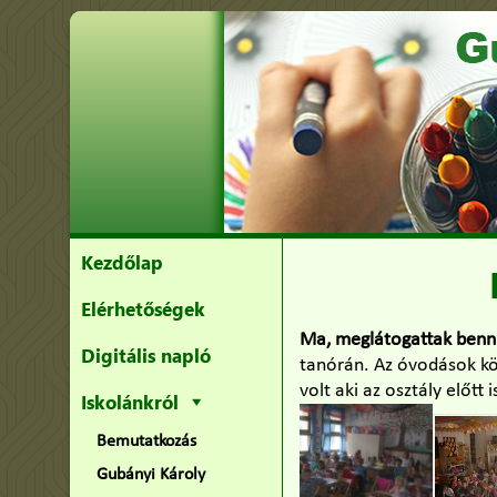
Kezdőlap
Elérhetőségek
Ma, meglátogattak benn
Digitális napló
tanórán. Az óvodások kö
volt aki az osztály előt
Iskolánkról
Bemutatkozás
Gubányi Károly