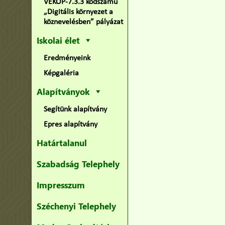
VEKOP-7.3.3 kódszámú
„Digitális környezet a
köznevelésben” pályázat
Iskolai élet
Eredményeink
Képgaléria
Alapítványok
Segítünk alapítvány
Epres alapítvány
Határtalanul
Szabadság Telephely
Impresszum
Széchenyi Telephely