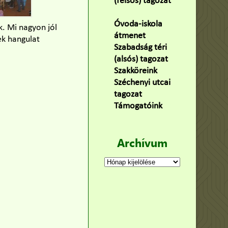
(felsős) tagozat
(100)
Óvoda-iskola
k. Mi nagyon jól
átmenet
(22)
ek hangulat
Szabadság téri
(alsós) tagozat
(160)
Szakköreink
(3)
Széchenyi utcai
tagozat
(141)
Támogatóink
(9)
Archívum
Archívum