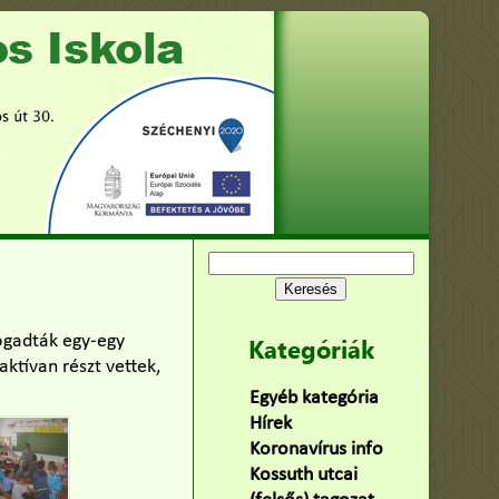
Keresés:
ogadták egy-egy
Kategóriák
ktívan részt vettek,
Egyéb kategória
(75)
Hírek
(478)
Koronavírus info
(2)
Kossuth utcai