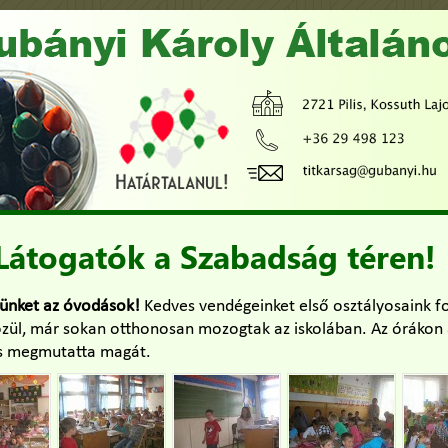
Látogatók a Szabadság téren!
ünket az óvodások!
Kedves vendégeinket első osztályosaink f
zül, már sokan otthonosan mozogtak az iskolában. Az órákon a
t is megmutatta magát.