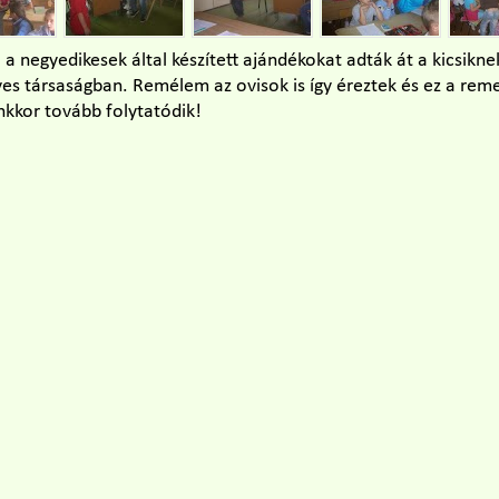
a negyedikesek által készített ajándékokat adták át a kicsikne
es társaságban. Remélem az ovisok is így éreztek és ez a rem
nkkor tovább folytatódik!