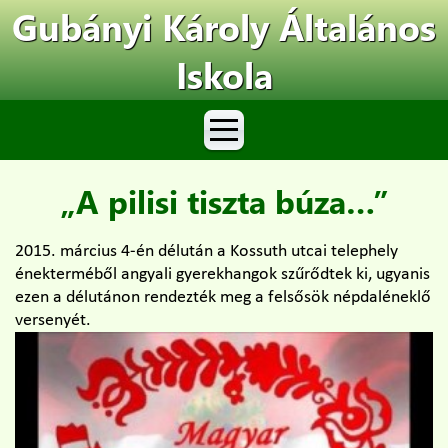
Gubányi Károly Általános
Iskola
„A pilisi tiszta búza…”
2015. március 4-én délután a Kossuth utcai telephely
énekterméből angyali gyerekhangok szűrődtek ki, ugyanis
ezen a délutánon rendezték meg a felsősök népdaléneklő
versenyét.