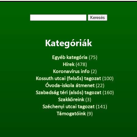
Keresés:
Kategóriák
Egyéb kategória
(75)
Hírek
(478)
Koronavírus info
(2)
Kossuth utcai (felsős) tagozat
(100)
Óvoda-iskola átmenet
(22)
Szabadság téri (alsós) tagozat
(160)
Szakköreink
(3)
Széchenyi utcai tagozat
(141)
Támogatóink
(9)