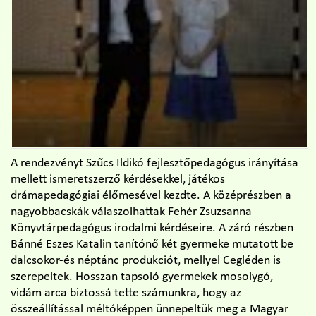
A rendezvényt Szűcs Ildikó fejlesztőpedagógus
irányítása
mellett ismeretszerző kérdésekkel, játékos
drámapedagógiai élőmesével kezdte. A középrészben a
nagyobbacskák válaszolhattak Fehér Zsuzsanna
Könyvtárpedagógus irodalmi kérdéseire. A záró részben
Bánné Eszes Katalin tanítónő két gyermeke mutatott be
dalcsokor-és néptánc produkciót, mellyel Cegléden is
szerepeltek. Hosszan tapsoló gyermekek mosolygó,
vidám arca biztossá tette számunkra, hogy az
összeállítással méltóképpen ünnepeltük meg a Magyar