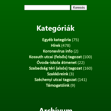
Keresés:
Kategóriák
Egyéb kategória
(75)
Hírek
(478)
Koronavírus info
(2)
Kossuth utcai (felsős) tagozat
(100)
Óvoda-iskola átmenet
(22)
Szabadság téri (alsós) tagozat
(160)
Szakköreink
(3)
Széchenyi utcai tagozat
(141)
Támogatóink
(9)
Archívum