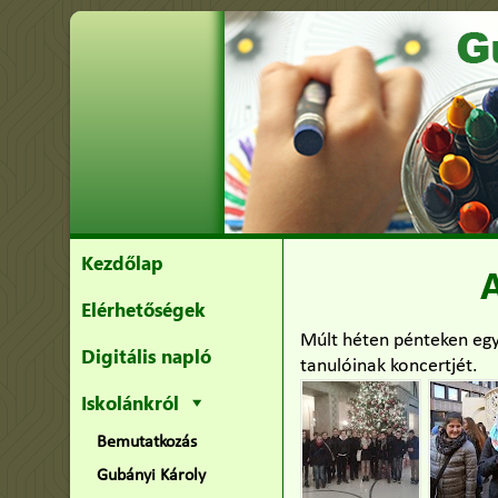
Kezdőlap
A
Elérhetőségek
Múlt héten pénteken egy
Digitális napló
tanulóinak koncertjét.
Iskolánkról
Bemutatkozás
Gubányi Károly