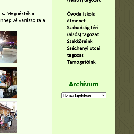
(felsős) tagozat
(100)
 is. Megnézték a
Óvoda-iskola
 ünnepivé varázsolta a
átmenet
(22)
Szabadság téri
(alsós) tagozat
(160)
Szakköreink
(3)
Széchenyi utcai
tagozat
(141)
Támogatóink
(9)
Archívum
Archívum