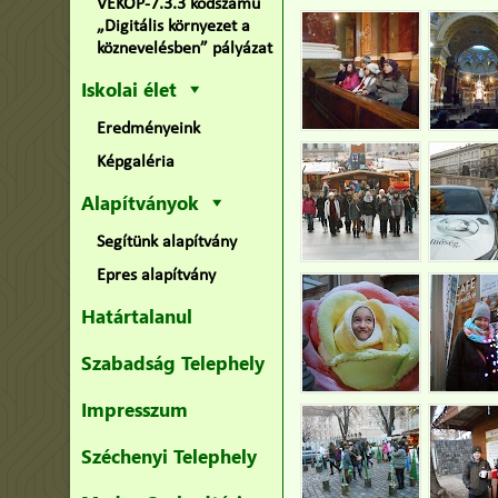
VEKOP-7.3.3 kódszámú
„Digitális környezet a
köznevelésben” pályázat
Iskolai élet
Eredményeink
Képgaléria
Alapítványok
Segítünk alapítvány
Epres alapítvány
Határtalanul
Szabadság Telephely
Impresszum
Széchenyi Telephely