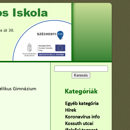
Keresés:
gélikus Gimnázium
Kategóriák
Egyéb kategória
(75)
Hírek
(478)
Koronavírus info
(2)
Kossuth utcai