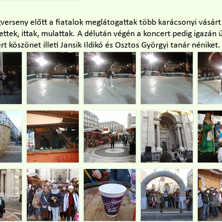
verseny előtt a fiatalok meglátogattak több karácsonyi vásárt
 ettek, ittak, mulattak. A délután végén a koncert pedig igazán
t köszönet illeti Jansik Ildikó és Osztos Györgyi tanár néniket.