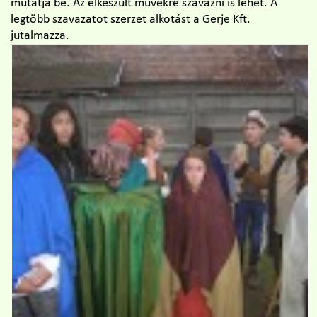
mutatja be. Az elkészült művekre szavazni is lehet. A
legtöbb szavazatot szerzet alkotást a Gerje Kft.
jutalmazza.