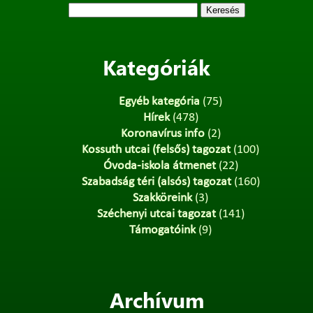
Keresés:
Kategóriák
Egyéb kategória
(75)
Hírek
(478)
Koronavírus info
(2)
Kossuth utcai (felsős) tagozat
(100)
Óvoda-iskola átmenet
(22)
Szabadság téri (alsós) tagozat
(160)
Szakköreink
(3)
Széchenyi utcai tagozat
(141)
Támogatóink
(9)
Archívum