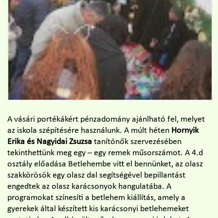
A vásári portékákért pénzadomány ajánlható fel, melyet
az iskola szépítésére használunk. A múlt héten
Hornyik
Erika és Nagyidai Zsuzsa
tanítónők szervezésében
tekinthettünk meg egy – egy remek műsorszámot. A 4.d
osztály előadása Betlehembe vitt el bennünket, az olasz
szakkörösök egy olasz dal segítségével bepillantást
engedtek az olasz karácsonyok hangulatába. A
programokat színesíti a betlehem kiállítás, amely a
gyerekek által készített kis karácsonyi betlehemeket