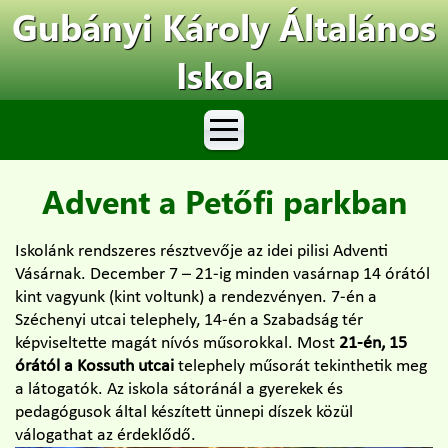
Gubányi Károly Általános
Iskola
Advent a Petőfi parkban
Iskolánk rendszeres résztvevője az idei pilisi Adventi
Vásárnak. December 7 – 21-ig minden vasárnap 14 órától
kint vagyunk (kint voltunk) a rendezvényen. 7-én a
Széchenyi utcai telephely, 14-én a Szabadság tér
képviseltette magát nívós műsorokkal. Most
21-én, 15
órától a Kossuth utcai
telephely műsorát tekinthetik meg
a látogatók. Az iskola sátoránál a gyerekek és
pedagógusok által készített ünnepi díszek közül
válogathat az érdeklődő.