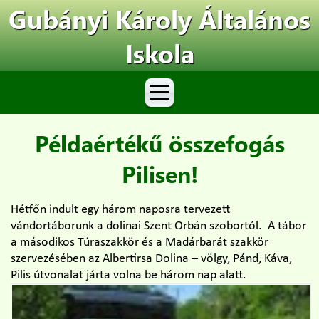
Gubányi Károly Általános
Iskola
Példaértékű összefogás
Pilisen!
Hétfőn indult egy három naposra tervezett
vándortáborunk a dolinai Szent Orbán szobortól. A tábor
a másodikos Túraszakkör és a Madárbarát szakkör
szervezésében az Albertirsa Dolina – völgy, Pánd, Káva,
Pilis útvonalat járta volna be három nap alatt.