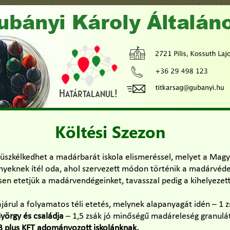
Költési Szezon
büszkélkedhet a madárbarát iskola elismeréssel, melyet a Mag
nyeknek ítél oda, ahol szervezett módon történik a madárvéde
sen etetjük a madárvendégeinket, tavasszal pedig a kihelyezet
ájárul a folyamatos téli etetés, melynek alapanyagát idén – 1 
György
és családja
– 1,5 zsák jó minőségű madáreleség granul
B plus KFT adományozott iskolánknak.