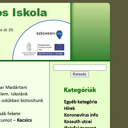
Keresés:
yar Madártani
Kategóriák
lem. Iskolánk
t odúkban biztosítunk
Egyéb kategória
(75)
Hírek
(478)
zsák fekete
Koronavírus info
(2)
átumot –
Kacsics
Kossuth utcai