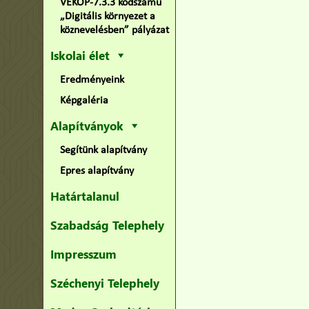
VEKOP-7.3.3 kódszámú
„Digitális környezet a
köznevelésben” pályázat
Iskolai élet
Eredményeink
Képgaléria
Alapítványok
Segítünk alapítvány
Epres alapítvány
Határtalanul
Szabadság Telephely
Impresszum
Széchenyi Telephely