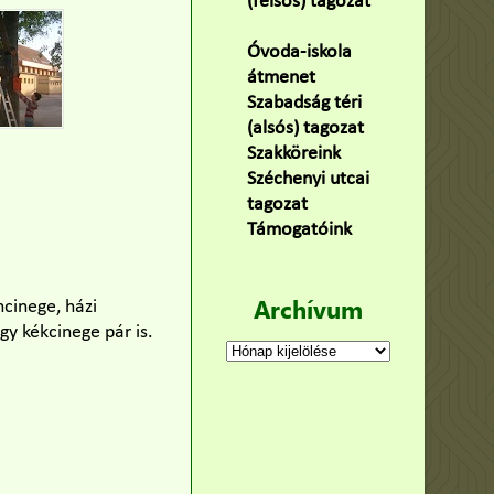
(felsős) tagozat
(100)
Óvoda-iskola
átmenet
(22)
Szabadság téri
(alsós) tagozat
(160)
Szakköreink
(3)
Széchenyi utcai
tagozat
(141)
Támogatóink
(9)
Archívum
ncinege, házi
gy kékcinege pár is.
Archívum