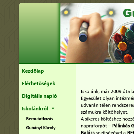
Kezdőlap
Elérhetőségek
Iskolánk, már 2009 óta 
Digitális napló
Egyesület olyan intézmé
udvarán télen rendszere
Iskolánkról
számukra költőhelyet.
A sikeres költéshez hozz
Bemutatkozás
napraforgót –
Pálinkás 
Gubányi Károly
Balázs
segítségével a
BF