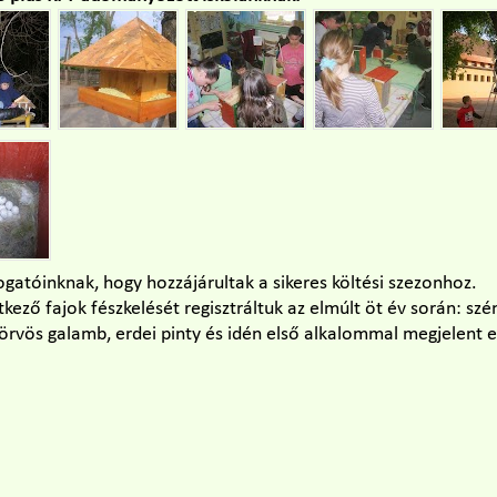
gatóinknak, hogy hozzájárultak a sikeres költési szezonhoz.
kező fajok fészkelését regisztráltuk az elmúlt öt év során: szé
 örvös galamb, erdei pinty és idén első alkalommal megjelent e