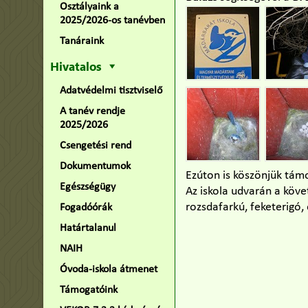
Osztályaink a
2025/2026-os tanévben
Tanáraink
Hivatalos
Adatvédelmi tisztviselő
A tanév rendje
2025/2026
Csengetési rend
Dokumentumok
Ezúton is köszönjük támo
Egészségügy
Az iskola udvarán a követ
rozsdafarkú, feketerigó,
Fogadóórák
Határtalanul
NAIH
Óvoda-iskola átmenet
Támogatóink