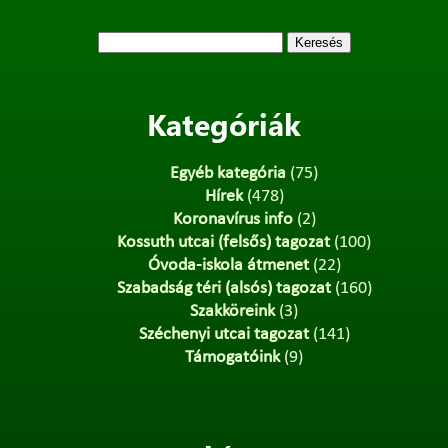
Keresés:
Kategóriák
Egyéb kategória
(75)
Hírek
(478)
Koronavírus info
(2)
Kossuth utcai (felsős) tagozat
(100)
Óvoda-iskola átmenet
(22)
Szabadság téri (alsós) tagozat
(160)
Szakköreink
(3)
Széchenyi utcai tagozat
(141)
Támogatóink
(9)