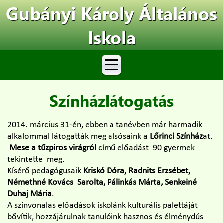
Gubányi Károly Általános
Iskola
Színházlátogatás
2014. március 31-én, ebben a tanévben már harmadik
alkalommal látogatták meg alsósaink a
Lőrinci Színház
at.
Mese a tűzpiros virágról
című előadást 90 gyermek
tekintette meg.
Kísérő pedagógusaik
Kriskó Dóra, Radnits Erzsébet,
Némethné Kovács Sarolta, Pálinkás Márta, Senkeiné
Duhaj Mária
.
A színvonalas előadások iskolánk kulturális palettáját
bővítik, hozzájárulnak tanulóink hasznos és élménydús