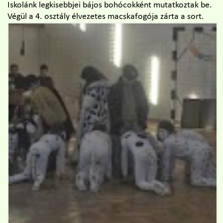
Iskolánk legkisebbjei bájos bohócokként mutatkoztak be.
Végül a 4. osztály élvezetes macskafogója zárta a sort.