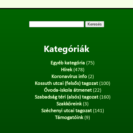
Keresés:
Kategóriák
Egyéb kategória
(75)
Hírek
(478)
Koronavírus info
(2)
Kossuth utcai (felsős) tagozat
(100)
Óvoda-iskola átmenet
(22)
Szabadság téri (alsós) tagozat
(160)
Szakköreink
(3)
Széchenyi utcai tagozat
(141)
Támogatóink
(9)