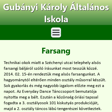
Gubányi Károly Általános
Iskola
Farsang
Technikai okok miatt a Széchenyi utcai telephely alsós
farsangi báljáról szóló írásunkat most tesszük közzé.
2014. 02. 15-én rendeztük meg alsós farsangunkat. A
hagyománytól eltérően minden osztály műsorral készült.
Sok gyakorlás és még nagyobb izgalom előzte meg ezt a
napot. Az Everyday Dance Tánccsoport bemutatója
nyitotta meg a bált. Ezután a közönség óriási tapssal
fogadta a 3. osztályosok 101 kiskutyás produkcióját,
majd a 2. osztály táncos lábú tengerészei következtek.