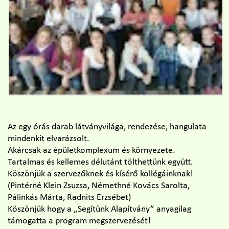
Az egy órás darab látványvilága, rendezése, hangulata
mindenkit elvarázsolt.
Akárcsak az épületkomplexum és környezete.
Tartalmas és kellemes délutánt tölthettünk együtt.
Köszönjük a szervezőknek és kísérő kollégáinknak!
(Pintérné Klein Zsuzsa, Némethné Kovács Sarolta,
Pálinkás Márta, Radnits Erzsébet)
Köszönjük hogy a „Segítünk Alapítvány” anyagilag
támogatta a program megszervezését!