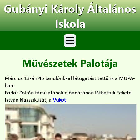
Gubányi Károly Általános
Iskola
Müvészetek Palotája
Március 13-án 45 tanulónkkal látogatást tettünk a MÜPA-
ban.
Fodor Zoltán társulatának előadásában láthattuk Fekete
István klasszikusát, a
Vukot
!