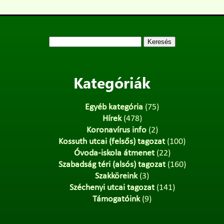
Keresés:
Kategóriák
Egyéb kategória
(75)
Hírek
(478)
Koronavírus info
(2)
Kossuth utcai (felsős) tagozat
(100)
Óvoda-iskola átmenet
(22)
Szabadság téri (alsós) tagozat
(160)
Szakköreink
(3)
Széchenyi utcai tagozat
(141)
Támogatóink
(9)