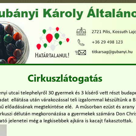
Cirkuszlátogatás
nyi utcai telephelyről 30 gyermek és 3 kísérő vett részt budap
adat ellátása után várakozással teli izgalommal készültünk a 
című előadásának megtekintése elé. A műsorban ezüst és arany 
cirkuszi délután megkoronázása a gyermekek számára Don Chr
ató jelenetei még a legkisebbek ajkára is kacajt fakasztottak.