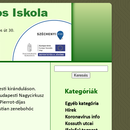
Keresés:
esti kiránduláson.
Kategóriák
Budapesti Nagycirkusz
Pierrot-díjas
Egyéb kategória
(75)
istian zenebohóc
Hírek
(478)
Koronavírus info
(2)
Kossuth utcai