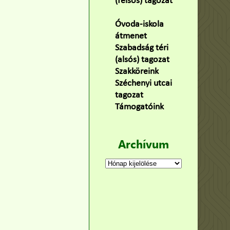
(felsős) tagozat
(100)
Óvoda-iskola
átmenet
(22)
Szabadság téri
(alsós) tagozat
(160)
Szakköreink
(3)
Széchenyi utcai
tagozat
(141)
Támogatóink
(9)
Archívum
Archívum