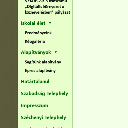
VEKOP-7.3.3 kódszámú
„Digitális környezet a
köznevelésben” pályázat
Iskolai élet
Eredményeink
Képgaléria
Alapítványok
Segítünk alapítvány
Epres alapítvány
Határtalanul
Szabadság Telephely
Impresszum
Széchenyi Telephely