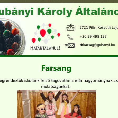
Farsang
egrendeztük iskolánk felső tagozatán a már hagyománynak sz
mulatságunkat.