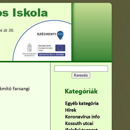
Keresés:
ámító farsangi
Kategóriák
Egyéb kategória
(75)
Hírek
(478)
Koronavírus info
(2)
Kossuth utcai