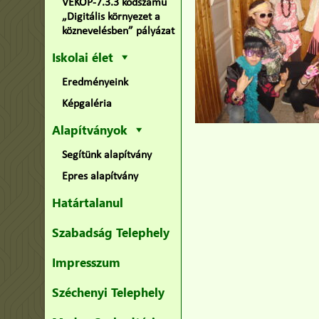
VEKOP-7.3.3 kódszámú
„Digitális környezet a
köznevelésben” pályázat
Iskolai élet
Eredményeink
Képgaléria
Alapítványok
Segítünk alapítvány
Epres alapítvány
Határtalanul
Szabadság Telephely
Impresszum
Széchenyi Telephely