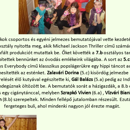
kok csoportos és egyéni jelmezes bemutatójával vette kezdet
sztály nyitotta meg, akik Michael Jackson Thriller című számá
ált produkciót mutattak be. Őket követték a
7.b
osztályos ta
pítettek bennünket az óvodás emlékeink világába. A sort az
5.c
ys Everybody című klasszikus popslágerükre egy hippi táncot a
esítették az esténket.
Zalavári Dorina
(5.c) kisördög jelmezbe 
elését élő kutyával egészítette ki,
Gál Balázs
(5.a) pedig az In
ndegúznak öltözött be. A bemutatók sorát a házigazdák, a 8.b 
s egy cigánytánccal, melyben
Szrapkó Vivien
(6.a) ,
Vízvári Bia
n
(8.b) szerepeltek. Minden fellépő jutalomban részesült. Ezut
fergeteges buli, ahol mindenki nagyon jól érezte magát.