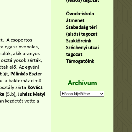
(felsős) tagozat
(100)
Óvoda-iskola
átmenet
(22)
Szabadság téri
(alsós) tagozat
(160)
ét. A csoportos
Szakköreink
(3)
ra egy színvonalas,
Széchenyi utcai
nulók, akik aranyos
tagozat
(141)
osztályosok zárták,
Támogatóink
(9)
dtak elő. Az egyéni
bújt,
Pálinkás Eszter
dul a bakterház című
Archívum
osztály zárta
Kovács
Archívum
nka
(5.b), J
uhász Matyi
án kezdetét vette a