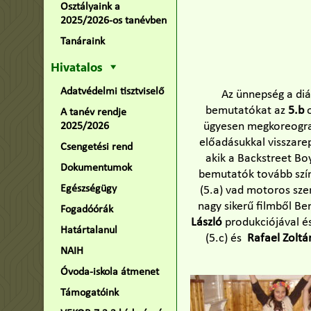
Osztályaink a
2025/2026-os tanévben
Tanáraink
Hivatalos
Adatvédelmi tisztviselő
Az ünnepség a diá
bemutatókat az
5.b
o
A tanév rendje
ügyesen megkoreograf
2025/2026
előadásukkal visszare
Csengetési rend
akik a Backstreet Bo
Dokumentumok
bemutatók tovább szín
Egészségügy
(5.a) vad motoros szer
nagy sikerű filmből Be
Fogadóórák
László
produkciójával é
Határtalanul
(5.c) és
Rafael Zoltá
NAIH
Óvoda-iskola átmenet
Támogatóink