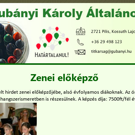
Zenei előképző
ételt hirdet zenei előképzőjébe, alsó évfolyamos diákoknak. Az
 hangszerismeretben is részesülnek. A képzés díja: 7500ft/fél é