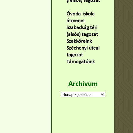
(felsős) tagozat
(100)
Óvoda-iskola
átmenet
(22)
Szabadság téri
(alsós) tagozat
(160)
Szakköreink
(3)
Széchenyi utcai
tagozat
(141)
Támogatóink
(9)
Archívum
Archívum