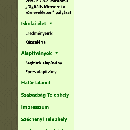
VEKOP-7.3.3 kódszámú
„Digitális környezet a
köznevelésben” pályázat
Iskolai élet
Eredményeink
Képgaléria
Alapítványok
Segítünk alapítvány
Epres alapítvány
Határtalanul
Szabadság Telephely
Impresszum
Széchenyi Telephely