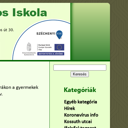
Keresés:
 órákon a gyermekek
Kategóriák
v.
Egyéb kategória
(75)
Hírek
(478)
Koronavírus info
(2)
Kossuth utcai