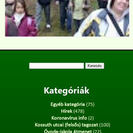
Keresés:
Kategóriák
Egyéb kategória
(75)
Hírek
(478)
Koronavírus info
(2)
Kossuth utcai (felsős) tagozat
(100)
Óvoda-iskola átmenet
(22)