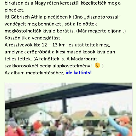
birkáson és a Nagy réten keresztül közelítették meg a
pincéket.
Itt Gábrisch Attila pincéjében kitűnő „disznótorossal”
vendégelt meg bennünket , sőt a felnőttek
megkóstolhatták kiváló borát is. (Már megérte eljönni.)
Köszönjük a vendéglátást!
A résztvevők kb: 12 – 13 km- es utat tettek meg,
amelynek erőpróbáit a kicsi másodikosok kiválóan
teljesítették. (A felnőttek is. A Madárbarát
szakkörösöknél pedig alapkövetelmény!
)
Az album megtekintéséhez,
ide kattints!