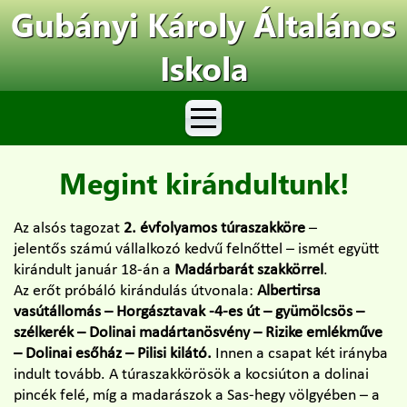
Gubányi Károly Általános
Iskola
Megint kirándultunk!
Az alsós tagozat
2. évfolyamos túraszakköre
–
jelentős számú vállalkozó kedvű felnőttel – ismét együtt
kirándult január 18-án a
Madárbarát szakkörrel
.
Az erőt próbáló kirándulás útvonala:
Albertirsa
vasútállomás – Horgásztavak -4-es út – gyümölcsös –
szélkerék – Dolinai madártanösvény – Rizike emlékműve
– Dolinai esőház – Pilisi kilátó.
Innen a csapat két irányba
indult tovább. A túraszakkörösök a kocsiúton a dolinai
pincék felé, míg a madarászok a Sas-hegy völgyében – a