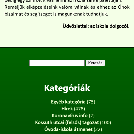
pedig egy színfolt kíván lenni az iskola tarka palettáján.
Reméljük elképzeléseink valóra válnak és ehhez az Önök
bizalmát és segítségét is magunkénak tudhatjuk.
Üdvözlettel: az iskola dolgozói.
Keresés:
Kategóriák
Egyéb kategória
(75)
Hírek
(478)
Koronavírus info
(2)
Kossuth utcai (felsős) tagozat
(100)
Óvoda-iskola átmenet
(22)