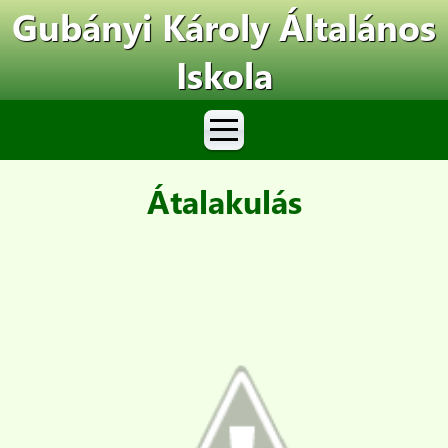
Gubányi Károly Általános
Iskola
Átalakulás