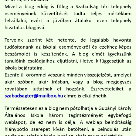
Mivel a blog eddig is főleg a Szabadság téri telephely
eseményeinek közvetítését tudta teljes mértékben
felvállalni, ezért a jövőben átalakul ezen telephely
hivatalos blogjává.
Terveink szerint két hetente, de legalább havonta
tudósítanánk az iskolai eseményekről és ezekhez képes
beszámolót is készítenénk. A blog címét igyekszünk
tanulóink családjaihoz eljuttatni, illetve kifüggesztjük az
iskola bejárataira.
Ezenfelül örömmel veszünk minden visszajelzést, amelyet
akár szóban, akár írásban, vagy a blog megjegyzés
rovatában juttatnak el hozzánk. Észrevételeiket a
szabadsagter@mailbox.hu
címre is elküldhetik.
Természetesen ez a blog nem pótolhatja a Gubányi Károly
Általános Iskola három tagintézményét egybefogó
weblapot, de ez nem is célja. A weblap beindításáig
hiánypótló szerepet kíván betölteni, a beindulás után