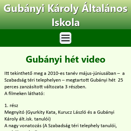
Gubányi Károly Általános
Iskola
Gubányi hét video
Itt tekinthető meg a 2010-es tanév május-júniusában – a
Szabadság téri telephelyen – megtartott Gubányi hét 25
perces zanzásított változata 3 részben.
A filmeken látható:
1. rész
Megnyitó (Gyurkity Kata, Kurucz László és a Gubányi
Károly ált.isk. tanulói)
A nagy vonatozás (A Szabadság téri telephely tanulói,